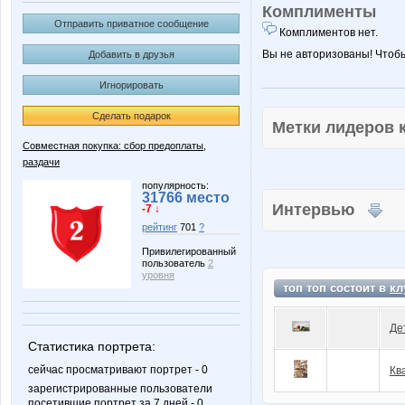
Комплименты
Отправить приватное сообщение
Комплиментов нет.
Вы не авторизованы! Чтоб
Добавить в друзья
Игнорировать
Сделать подарок
Метки лидеров
Совместная покупка: сбор предоплаты,
раздачи
популярность:
31766 место
Интервью
-7 ↓
рейтинг
701
?
Привилегированный
пользователь
2
уровня
топ топ состоит в
кл
Де
Статистика портрета:
сейчас просматривают портрет - 0
Кв
зарегистрированные пользователи
посетившие портрет за 7 дней - 0